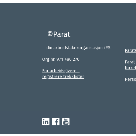
©Parat
:
.
- din arbeidstakerorganisasjon i YS
Parat
.
Org.nr. 971 480 270
Parat
forre
For arbeidsgivere -
registrere trekklister
Perso