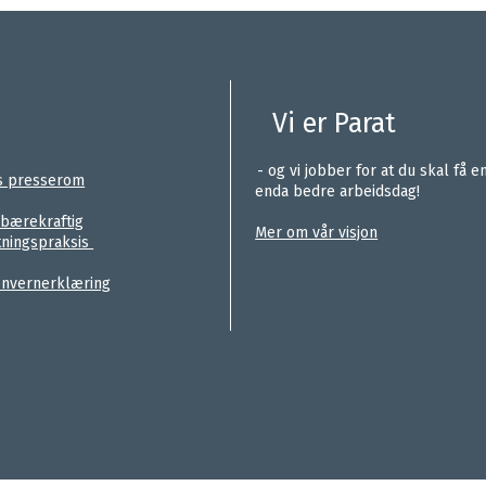
Vi er Parat
.
- og vi jobber for at du skal få e
s presserom
enda bedre arbeidsdag!
.
 bærekraftig
Mer om vår visjon
tningspraksis
nvernerklæring