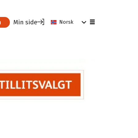
Min side
m
Norsk
Kurs og aktiviteter i Parat
Parat kompetanse
Karriereveiledning
Stipend
Tillitsvalgtsopplæring
Reiseoppgjør og tapt arbeidsfortjeneste
Parats kultur på kurs og konferanser