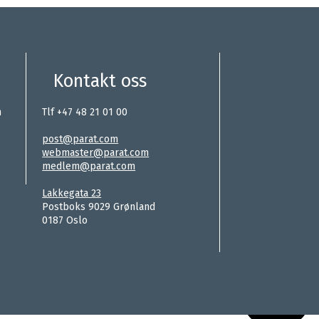
Kontakt oss
n
Tlf +47 48 21 01 00
.
post@parat.com
webmaster@parat.com
medlem@parat.com
.
Lakkegata 23
Postboks 9029 Grønland
0187 Oslo
Hei, jeg h