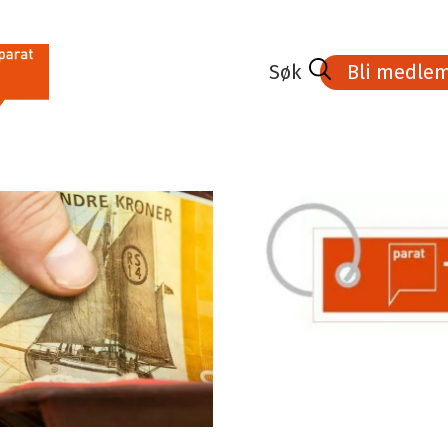
Bli medle
Våre tillitsvalgte
Lokale forhandlinger
Er du vår nye tillitsvalgt?
Lønn og personal
ar
Rollen som tillitsvalgt
Lov og avtaleverk
Tips og hjelp for tillitsvalgte
Verktøy for tillitsvalgte (krever innlogging)