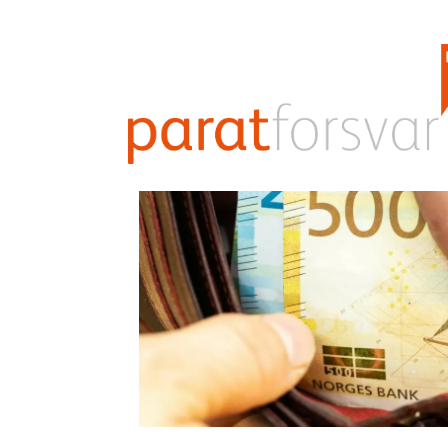
Tag:
Om Parat forsvar
Hva får du som medlem?
Ledelse
Hva koster det?
forsvaret
Forbundsstyret
Medlemsfordeler i Parat forsv
Vedtekter
Medlemsfordeler i Parat
Strategisk plan
Medlemsfordeler i YS
Dette jobber vi med
Forsikringer
Kontakt oss
For veteraner
Siste nytt
Bli medlem
Gå til Parat.com
Verv en kollega