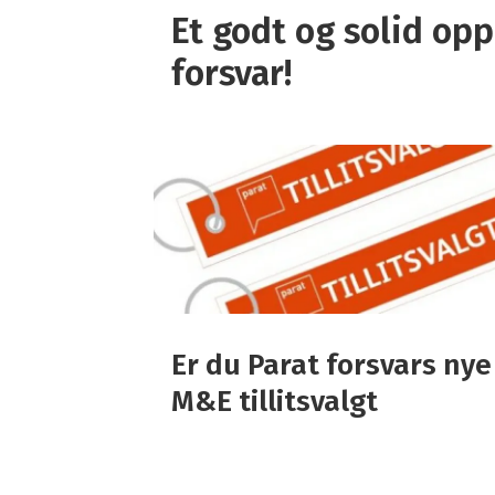
Parats medlemsblader
Et godt og solid opp
Utmeldingsskjema
forsvar!
Er du Parat forsvars nye
M&E tillitsvalgt