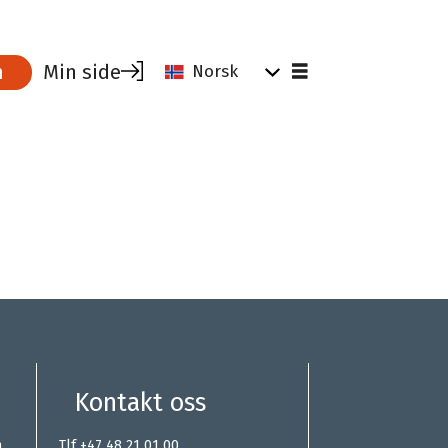
Min side
m
Norsk
Kurs og aktiviteter i Parat
Parat kompetanse
Karriereveiledning
Stipend
Tillitsvalgtsopplæring
Reiseoppgjør og tapt arbeidsfortjeneste
Parats kultur på kurs og konferanser
Kontakt oss
n
Tlf +47 48 21 01 00