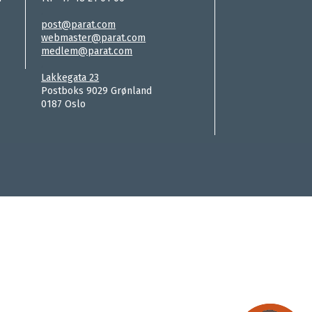
.
post@parat.com
webmaster@parat.com
medlem@parat.com
.
Lakkegata 23
Postboks 9029 Grønland
0187 Oslo