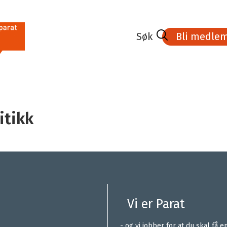
Bli medle
itikk
Våre tillitsvalgte
Lokale forhandlinger
Er du vår nye tillitsvalgt?
Lønn og personal
ar
Rollen som tillitsvalgt
Lov og avtaleverk
Tips og hjelp for tillitsvalgte
Verktøy for tillitsvalgte (krever innlogging)
Vi er Parat
.
- og vi jobber for at du skal få e