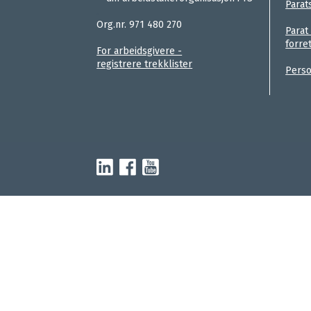
Parat
Parats medlemsblader
.
Org.nr. 971 480 270
Utmeldingsskjema
Parat
forre
For arbeidsgivere -
registrere trekklister
Perso